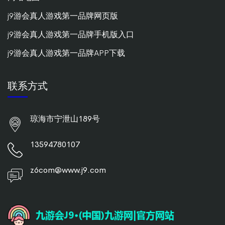
j9游会真人游戏第一品牌网页版
j9游会真人游戏第一品牌手机版入口
j9游会真人游戏第一品牌APP下载
联系方式
琼海市宁泄山189号
13594780107
z6com@www.j9.com