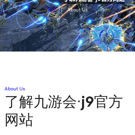
首页
About Us
About Us
了解九游会·j9官方
网站