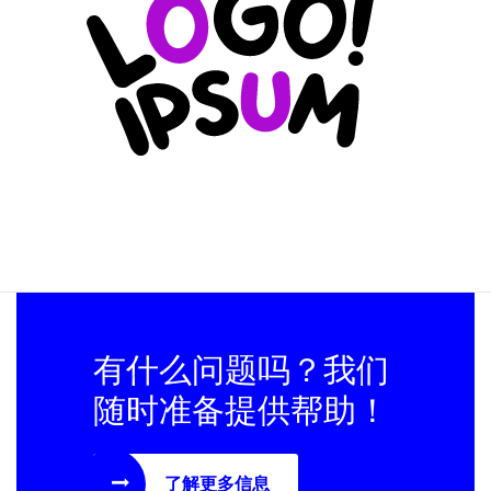
有什么问题吗？我们
随时准备提供帮助！
了解更多信息