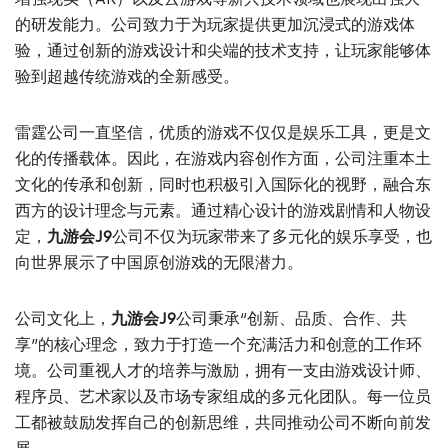
的研发能力。公司致力于为玩家提供更加沉浸式的游戏体
验，通过创新的游戏设计和尖端的技术支持，让玩家能够体
验到超越传统游戏的全新感受。
雷霆公司一直坚信，优质的游戏不仅仅是娱乐工具，更是文
化的传播载体。因此，在游戏内容创作方面，公司注重本土
文化的传承和创新，同时也积极引入国际化的视野，融合东
西方的设计理念与元素。通过精心设计的游戏剧情和人物设
定，
九游会J9
公司不仅为玩家带来了多元化的娱乐享受，也
向世界展示了中国原创游戏的无限潜力。
公司文化上，
九游会J9
公司秉承“创新、品质、合作、共
享”的核心理念，致力于打造一个充满活力和创意的工作环
境。公司重视人才的培养与激励，拥有一支由游戏设计师、
程序员、艺术家以及市场专家组成的多元化团队。每一位员
工都被鼓励发挥自己的创新思维，共同推动公司不断向前发