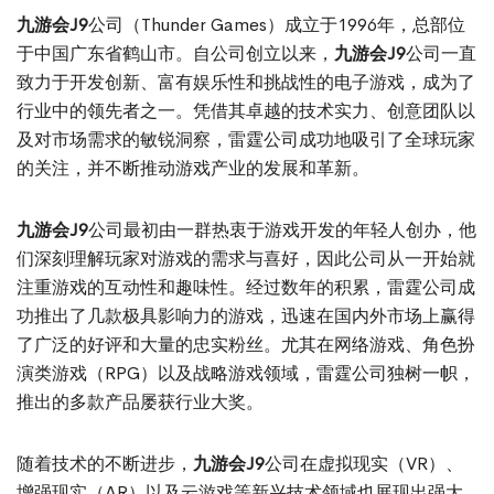
九游会J9
公司（Thunder Games）成立于1996年，总部位
于中国广东省鹤山市。自公司创立以来，
九游会J9
公司一直
致力于开发创新、富有娱乐性和挑战性的电子游戏，成为了
行业中的领先者之一。凭借其卓越的技术实力、创意团队以
及对市场需求的敏锐洞察，雷霆公司成功地吸引了全球玩家
的关注，并不断推动游戏产业的发展和革新。
九游会J9
公司最初由一群热衷于游戏开发的年轻人创办，他
们深刻理解玩家对游戏的需求与喜好，因此公司从一开始就
注重游戏的互动性和趣味性。经过数年的积累，雷霆公司成
功推出了几款极具影响力的游戏，迅速在国内外市场上赢得
了广泛的好评和大量的忠实粉丝。尤其在网络游戏、角色扮
演类游戏（RPG）以及战略游戏领域，雷霆公司独树一帜，
推出的多款产品屡获行业大奖。
随着技术的不断进步，
九游会J9
公司在虚拟现实（VR）、
增强现实（AR）以及云游戏等新兴技术领域也展现出强大